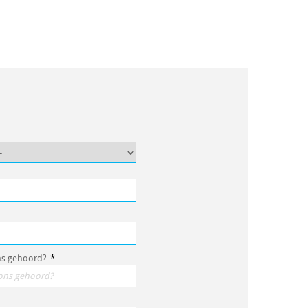
ns gehoord?
*